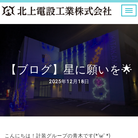
ナ
ビ
ゲ
ー
シ
ョ
ン
を
切
り
【ブログ】星に願いを🌟
替
え
2025年12月18日
こんにちは！計装グループの青木です(*‘ω‘ *)