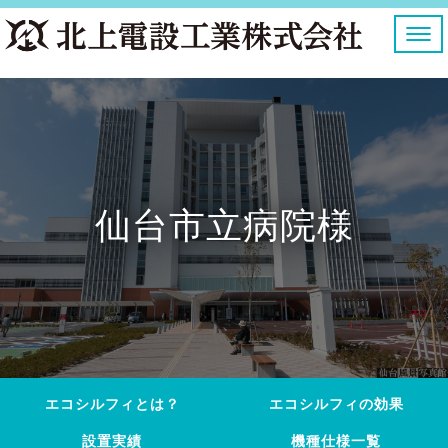
ナ
ビ
ゲ
ー
シ
ョ
ン
を
切
り
仙台市立病院様
替
え
エコシルフィとは？
エコシルフィの効果
設置実績
機種仕様一覧