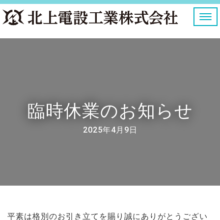
ナ
ビ
ゲ
ー
シ
ョ
ン
を
切
り
臨時休業のお知らせ
替
え
2025年4月9日
平素は格別のお引き立てを賜り誠にありがとうござい