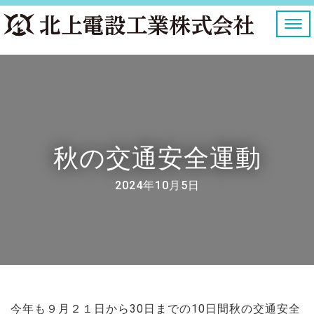
ナ
ビ
ゲ
ー
シ
ョ
ン
を
切
り
秋の交通安全運動
替
え
2024年10月5日
今年も９月２１日から30日までの10日間秋の交通安全