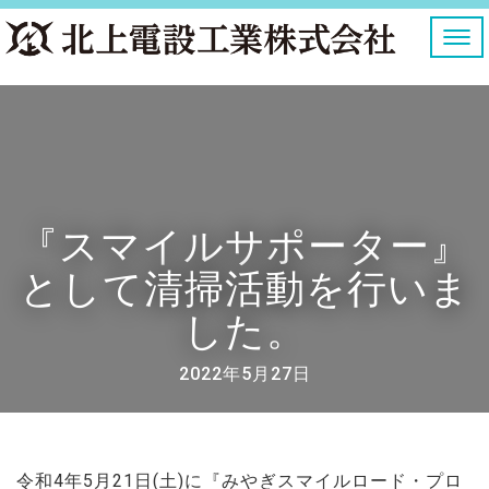
ナ
ビ
ゲ
ー
シ
ョ
ン
を
切
り
『スマイルサポーター』
替
え
として清掃活動を行いま
した。
2022年5月27日
令和4年5月21日(土)に『みやぎスマイルロード・プロ