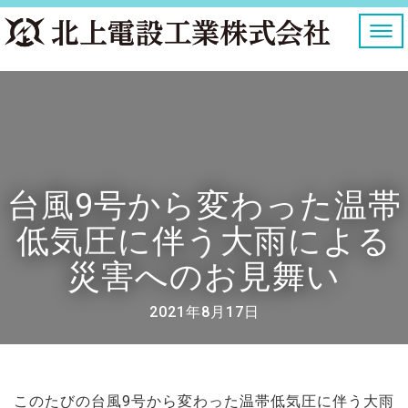
ナ
ビ
ゲ
ー
シ
ョ
ン
を
切
り
台風9号から変わった温帯
替
え
低気圧に伴う大雨による
災害へのお見舞い
2021年8月17日
このたびの台風9号から変わった温帯低気圧に伴う大雨