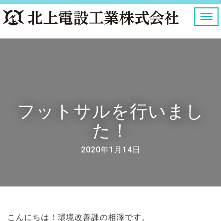
ナ
ビ
ゲ
ー
シ
ョ
ン
を
切
り
フットサルを行いまし
替
え
た！
2020年1月14日
こんにちは！環境改善課の相澤です。