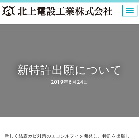
ナ
ビ
ゲ
ー
シ
ョ
ン
を
切
り
新特許出願について
替
え
2019年6月24日
新しく結露カビ対策のエコシルフィを開発し、特許を出願し