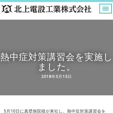
ナ
ビ
ゲ
ー
シ
ョ
ン
を
切
り
熱中症対策講習会を実施し
替
え
ました。
2018年5月15日
5月10日に真壁病院様が来社し、熱中症対策講習会を